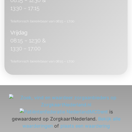
08:15 – 12:30 &
13:30 – 17:15
Telefonisch bereikbaar van 08:15 – 17:00
Vrijdag
08:15 – 12:30 &
13:30 – 17:00
Telefonisch bereikbaar van 08:15 – 17:00
MCDent
is
gewaardeerd op ZorgkaartNederland.
Bekijk alle
waarderingen
of
plaats een waardering