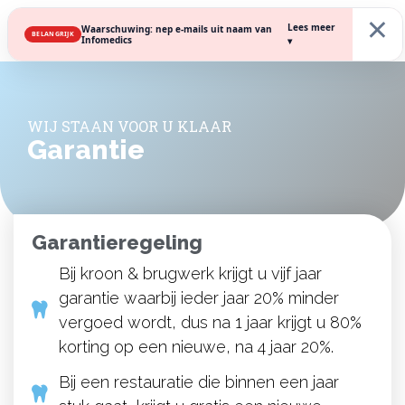
×
Lees meer
Waarschuwing: nep e-mails uit naam van
BELANGRIJK
Infomedics
▾
WIJ STAAN VOOR U KLAAR
Garantie
Garantieregeling
Bij kroon & brugwerk krijgt u vijf jaar
garantie waarbij ieder jaar 20% minder
vergoed wordt, dus na 1 jaar krijgt u 80%
korting op een nieuwe, na 4 jaar 20%.
Bij een restauratie die binnen een jaar