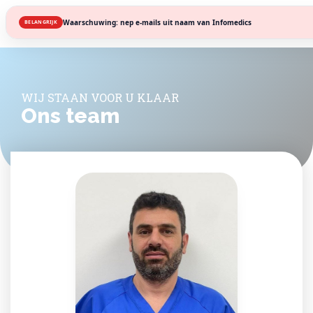
Waarschuwing: nep e-mails uit naam van Infomedics
BELANGRIJK
WIJ STAAN VOOR U KLAAR
Ons team