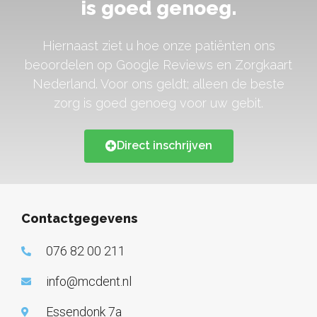
is goed genoeg.
Hiernaast ziet u hoe onze patiënten ons
beoordelen op Google Reviews en Zorgkaart
Nederland. Voor ons geldt; alleen de beste
zorg is goed genoeg voor uw gebit.
Direct inschrijven
Contactgegevens
076 82 00 211
info@mcdent.nl
Essendonk 7a