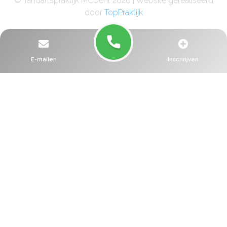
© Tandartspraktijk MCDent 2026 | Website gerealiseerd
door
TopPraktijk
E-mailen
Inschrijven