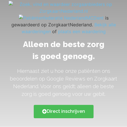
MCDent
is
gewaardeerd op ZorgkaartNederland.
Bekijk alle
waarderingen
of
plaats een waardering
Alleen de beste zorg
is goed genoeg.
Hiernaast ziet u hoe onze patiënten ons
beoordelen op Google Reviews en Zorgkaart
Nederland. Voor ons geldt; alleen de beste
zorg is goed genoeg voor uw gebit.
Direct inschrijven