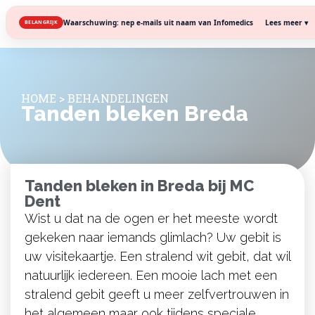
Lees meer ▾
Waarschuwing: nep e-mails uit naam van Infomedics
BELANGRIJK
HOME
>
BEHANDELINGEN
Tanden bleken Breda
Tanden bleken in Breda bij MC
Dent
Wist u dat na de ogen er het meeste wordt
gekeken naar iemands glimlach? Uw gebit is
uw visitekaartje. Een stralend wit gebit, dat wil
natuurlijk iedereen. Een mooie lach met een
stralend gebit geeft u meer zelfvertrouwen in
het algemeen maar ook tijdens speciale