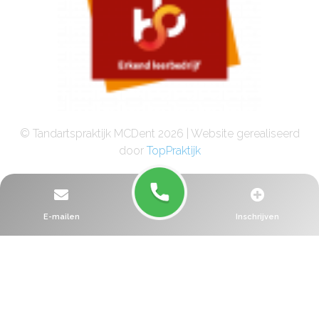
© Tandartspraktijk MCDent 2026 | Website gerealiseerd
door
TopPraktijk
E-mailen
Inschrijven