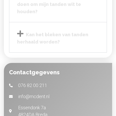
doen om mijn tanden wit te
houden?
Kan het bleken van tanden
herhaald worden?
Contactgegevens
076 82 00 211
info@mcdent.nl
Essendonk 7a
4824DA Breda