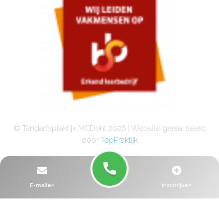
© Tandartspraktijk MCDent 2026 | Website gerealiseerd
door
TopPraktijk
E-mailen
Inschrijven