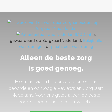
MCDent
is
gewaardeerd op ZorgkaartNederland.
Bekijk alle
waarderingen
of
plaats een waardering
Alleen de beste zorg
is goed genoeg.
Hiernaast ziet u hoe onze patiënten ons
beoordelen op Google Reviews en Zorgkaart
Nederland. Voor ons geldt; alleen de beste
zorg is goed genoeg voor uw gebit.