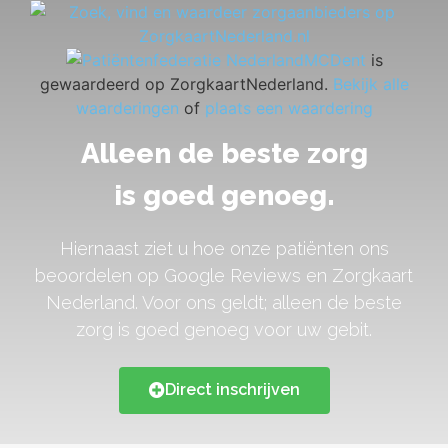
MCDent
is
gewaardeerd op ZorgkaartNederland.
Bekijk alle
waarderingen
of
plaats een waardering
Alleen de beste zorg
is goed genoeg.
Hiernaast ziet u hoe onze patiënten ons
beoordelen op Google Reviews en Zorgkaart
Nederland. Voor ons geldt; alleen de beste
zorg is goed genoeg voor uw gebit.
Direct inschrijven