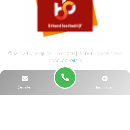
© Tandartspraktijk MCDent 2026 | Website gerealiseerd
door
TopPraktijk
E-mailen
Inschrijven