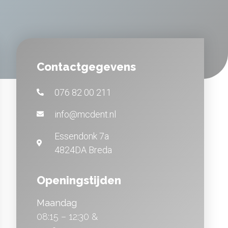
Contactgegevens
076 82 00 211
info@mcdent.nl
Essendonk 7a
4824DA Breda
Openingstijden
Maandag
08:15 – 12:30 &