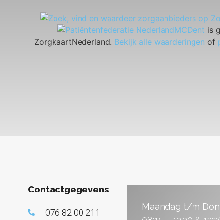
MCDent
is 
ZorgkaartNederland.
Bekijk alle waarderingen
of
Contactgegevens
Maandag t/m Don
076 82 00 211
08:15 – 12:30 & 13:3