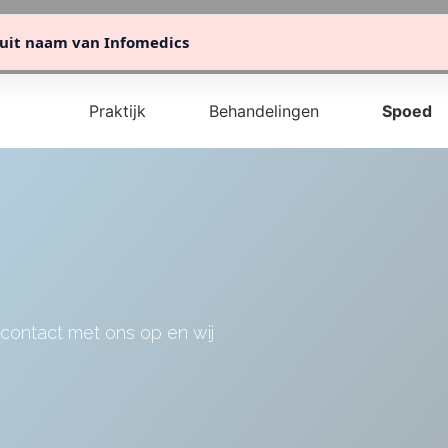
info@mcdent.nl
076 82 00 211
uit naam van Infomedics
Praktijk
Behandelingen
Spoed
 contact met ons op en wij