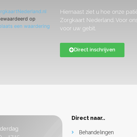
Hiernaast ziet u hoe onze pa
gewaardeerd op
Zorgkaart Nederland. Voor ons
plaats een waardering
voor uw gebit.
Direct inschrijven
Direct naar..
derdag
Behandelingen
0 – 17:15