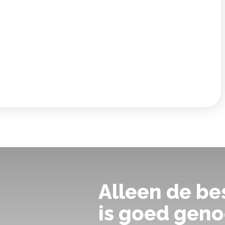
Alleen de be
is goed geno