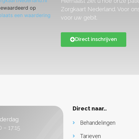
Hiernaast ziet u hoe onze pa
gewaardeerd op
Zorgkaart Nederland. Voor ons
plaats een waardering
voor uw gebit.
Direct inschrijven
Direct naar..
derdag
Behandelingen
0 – 17:15
Tarieven