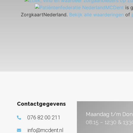
MCDent
is 
ZorgkaartNederland.
Bekijk alle waarderingen
of
Contactgegevens
Maandag t/m Don
076 82 00 211
08:15 – 12:30 & 13:3
info@mcdent.nl