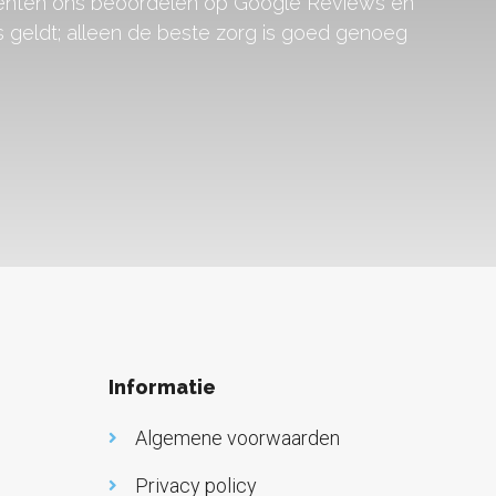
tiënten ons beoordelen op Google Reviews en
 geldt; alleen de beste zorg is goed genoeg
Informatie
Algemene voorwaarden
Privacy policy