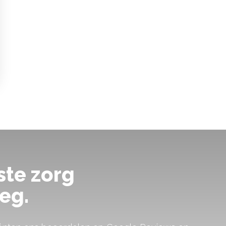
ste zorg
eg.