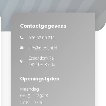
Contactgegevens
076 82 00 211
info@mcdent.nl
Essendonk 7a
4824DA Breda
Openingstijden
Maandag
08:15 – 12:30 &
13:30 – 17:15