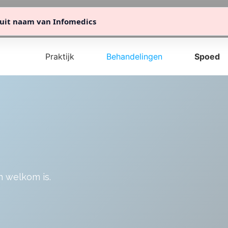
info@mcdent.nl
076 82 00 211
uit naam van Infomedics
Praktijk
Behandelingen
Spoed
en welkom is.