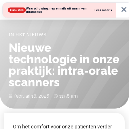
×
Waarschuwing: nep e-mails uit naam van
Lees meer ▾
BELANGRIJK
Infomedics
IN HET NIEUWS
Nieuwe
technologie in onze
praktijk: intra-orale
scanners
februari 18, 2026
11:58 am
Om het comfort voor onze patiënten verder