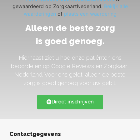
gewaardeerd op ZorgkaartNederland.
Bekijk alle
waarderingen
of
plaats een waardering
Alleen de beste zorg
is goed genoeg.
Hiernaast ziet u hoe onze patiënten ons
beoordelen op Google Reviews en Zorgkaart
Nederland. Voor ons geldt; alleen de beste
zorg is goed genoeg voor uw gebit.
Direct inschrijven
Contactgegevens