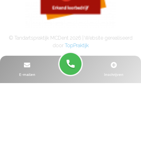
© Tandartspraktijk MCDent 2026 | Website gerealiseerd
door
TopPraktijk
E-mailen
Inschrijven